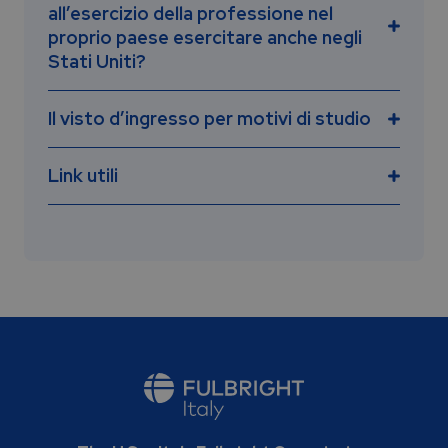
all’esercizio della professione nel
proprio paese esercitare anche negli
Stati Uniti?
Il visto d’ingresso per motivi di studio
Link utili
F-1 Academic Student Visa
full-time
J-1 Exchange Visitor Visa
http://www.aals.org
http://www.abanet.org