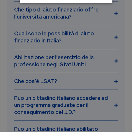
Che tipo di aiuto finanziario offre
l’università americana?
Quali sono le possibilità di aiuto
finanziario in Italia?
TOEFL
https://www.ets.org/toefl
IELTS
Abilitazione per l’esercizio della
professione negli Stati Uniti
Borse di studio Fulbright
http://www.ielts.org/default.aspx
con un
Che cos’è LSAT?
punteggio accettato dalle università
Programma di
statunitensi prescelte.
Assistenza Finanziaria
Può un cittadino italiano accedere ad
un programma graduate per il
http://www.fondostudentiitaliani.it
conseguimento del J.D.?
http://www.lsac.org/
Può un cittadino italiano abilitato