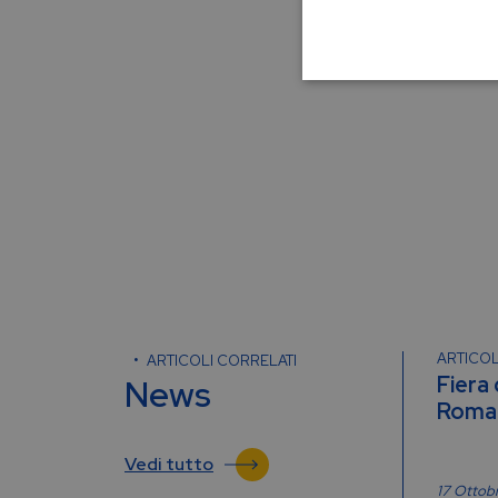
ARTICOL
ARTICOLI CORRELATI
Fiera
News
Roma 
Vedi tutto
17 Ottob