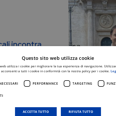
ali incontra
Questo sito web utilizza cookie
web utilizza i cookie per migliorare la tua esperienza di navigazione. Utilizza
uta a Roma per il Final
 acconsenti a tutti i cookie in conformità con la nostra policy per i cookie.
Leg
putato della Repubblica,
NECESSARI
PERFORMANCE
TARGETING
FUNZ
 Deputati.
TI
ACCETTA TUTTO
RIFIUTA TUTTO