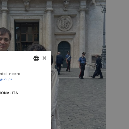
×
ndo il nostro
ITALIAN
gi di più
ENGLISH
IONALITÀ