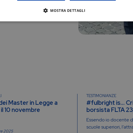
MOSTRA DETTAGLI
I
TESTIMONIANZE
 dei Master in Legge a
#fulbright is… Cr
il 10 novembre
borsista FLTA 2
Essendo io docente di
scuole superiori, l’attr
re 2025