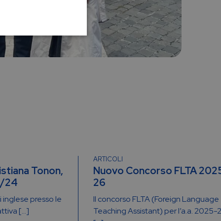
ARTICOLI
istiana Tonon,
Nuovo Concorso FLTA 202
3/24
26
 inglese presso le
Il concorso FLTA (Foreign Language
attiva […]
Teaching Assistant) per l’a.a. 2025-