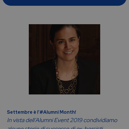
Settembre è l’#Alumni Month!
In vista dell’Alumni Event 2019 condividiamo
alcune storie di successo di ex-borsisti