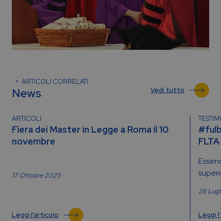
ARTICOLI CORRELATI
News
Vedi tutto
ARTICOLI
TESTI
Fiera dei Master in Legge a Roma il 10
#fulb
novembre
FLTA
Essend
superio
17 Ottobre 2025
26 Lug
Leggi l'articolo
Leggi l