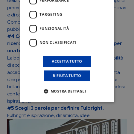
della Compagnia di San Paolo a Torino, che si occupa di
PERFORMANCE
promuovere la ricerca umanistica in vari ambiti disciplinari
e di conservare e valorizzare l’Archivio Storico della
TARGETING
Compagnia di San Paolo attraverso mostre e
FUNZIONALITÀ
pubblicazioni.
#4 Cosa ti sente di dire ai giovani laureati o
NON CLASSIFICATI
ricercatori per incoraggiarli a fare domanda per
una borsa di studio Fulbright?
La borsa di studio Fulbright non è soltanto la possibilità
ACCETTA TUTTO
di accedere ad una straordinaria esperienza
accademica, ma una vera e propria esperienza di vita
RIFIUTA TUTTO
che permette di conoscere persone estremamente
brillanti e dinamiche attive in vari ambiti, confrontandosi
MOSTRA DETTAGLI
con le quali emergono sempre nuovi spunti di
ispirazione.
#5 Scegli 3 parole per definire Fulbright.
Fulbright è ispirazione, dinamicità, idee.