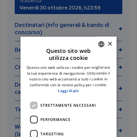
Scadenza
Venerdì 30 ottobre 2026, h23:59
Destinatari (info generali & bando di
concorso)
×
Benefits & Caratteristiche
Questo sito web
Fulbright – Distinguished Chair
utilizza cookie
ITALIAN
Criteri di esclusione
Questo sito web utilizza i cookie per migliorare
ENGLISH
la tua esperienza di navigazione. Utilizzando il
nostro sito web acconsenti a tutti i cookie in
Documentazione richiesta per la
conformità con la nostra policy per i cookie.
Italian Studies
Leggi di più
candidatura
STRETTAMENTE NECESSARI
Tempistica
Fulbright – Distinguished
PERFORMANCE
Webinar: giugno e settembre
Chair – University of Pittsburgh
venerdì 30 ottobre 2026
(iscrizione e registrazioni)
TARGETING
(h23:59)